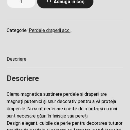
Adaugă în coș
Set
clema
magnetica
perdea,
Categorie:
Perdele draperii acc.
draperie,
cu
perle,
caramel
Descriere
Descriere
Clema magnetica sustinere perdele si draperii are
magneți puternici și snur decorativ pentru a vă proteja
draperiile. Nu sunt necesare unelte de montaj și nu mai
sunt necesare găuri în finisaje sau pereți.
Design elegant, cu bile de perle pentru decorarea tuturor