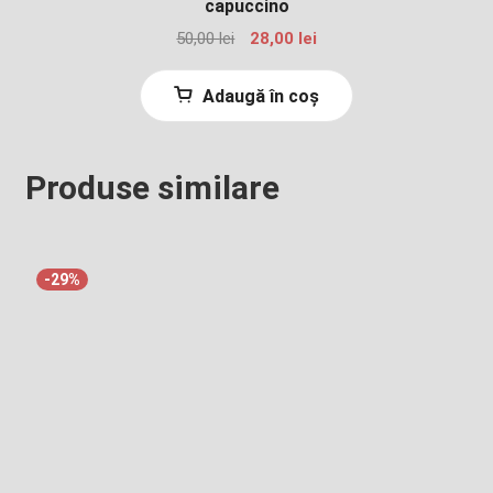
capuccino
Prețul
Prețul
50,00
lei
28,00
lei
inițial
curent
a
este:
Adaugă în coș
fost:
28,00 lei.
50,00 lei.
Produse similare
-29%