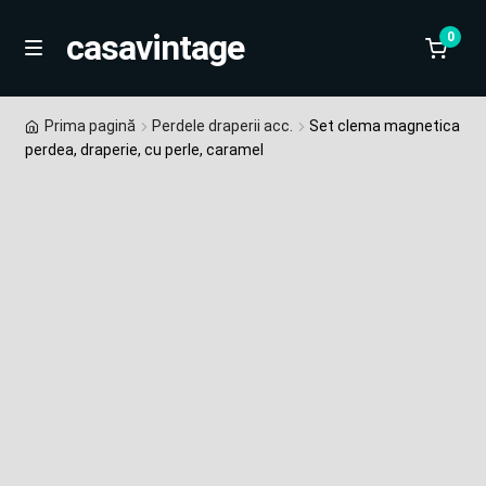
casavintage
0
Skip
Skip
M
e
to
to
n
Home
navigation
content
Prima pagină
Perdele draperii acc.
Set clema magnetica
u
perdea, draperie, cu perle, caramel
Magazin
Blog
Despre noi
Contact