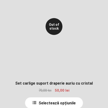
Out of
stock
Set carlige suport draperie auriu cu cristal
Prețul
Prețul
70,00
lei
50,00
lei
inițial
curent
a
este:
Selectează opțiunile
fost:
50,00 lei.