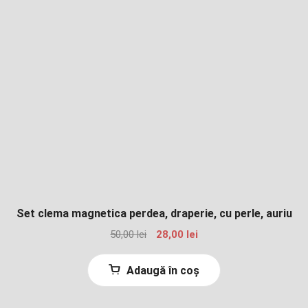
Set clema magnetica perdea, draperie, cu perle, auriu
Prețul
Prețul
50,00
lei
28,00
lei
inițial
curent
a
este:
Adaugă în coș
fost:
28,00 lei.
50,00 lei.