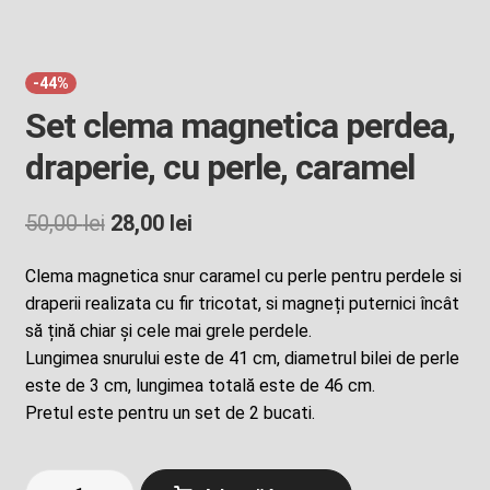
-44%
Set clema magnetica perdea,
draperie, cu perle, caramel
Prețul
Prețul
50,00
lei
28,00
lei
inițial
curent
Clema magnetica snur caramel cu perle pentru perdele si
a
este:
draperii realizata cu fir tricotat, si magneți puternici încât
fost:
28,00 lei.
să țină chiar și cele mai grele perdele.
Lungimea snurului este de 41 cm, diametrul bilei de perle
50,00 lei.
este de 3 cm, lungimea totală este de 46 cm.
Pretul este pentru un set de 2 bucati.
Cantitate