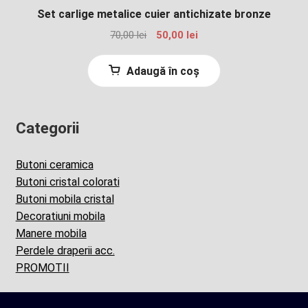
Set carlige metalice cuier antichizate bronze
Prețul
Prețul
70,00
lei
50,00
lei
inițial
curent
a
este:
Adaugă în coș
fost:
50,00 lei.
70,00 lei.
Categorii
Butoni ceramica
Butoni cristal colorati
Butoni mobila cristal
Decoratiuni mobila
Manere mobila
Perdele draperii acc.
PROMOTII