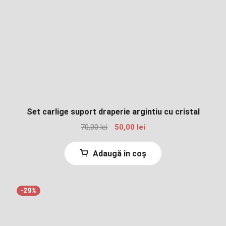
Set carlige suport draperie argintiu cu cristal
Prețul
Prețul
70,00
lei
50,00
lei
inițial
curent
a
este:
Adaugă în coș
fost:
50,00 lei.
70,00 lei.
-29%