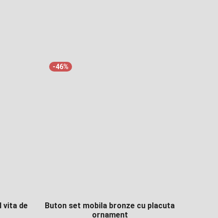
30,00 lei.
-46%
 vita de
Buton set mobila bronze cu placuta
ornament