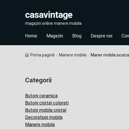
casavintage
Skip
Skip
magazin online manere mobila
to
to
navigation
content
Home
Magazin
Blog
Despre noi
Con
Prima pagină
Manere mobila
Maner mobila scoica
Categorii
Butoni ceramica
Butoni cristal colorati
Butoni mobila cristal
Decoratiuni mobila
Manere mobila