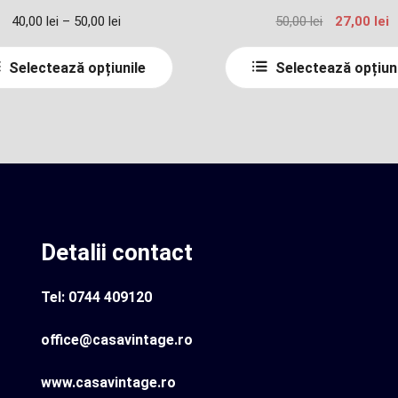
Interval
Prețul
P
40,00
lei
–
50,00
lei
50,00
lei
27,00
lei
de
inițial
c
Acest
prețuri:
a
e
Selectează opțiunile
Selectează opțiun
produs
40,00 lei
fost:
27
are
până
50,00 lei.
mai
la
multe
50,00 lei
variații.
Opțiunile
pot
fi
Detalii contact
alese
în
Tel: 0744 409120
pagina
produsului.
office@casavintage.ro
www.casavintage.ro