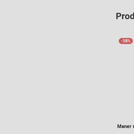
Prod
-38%
Maner m