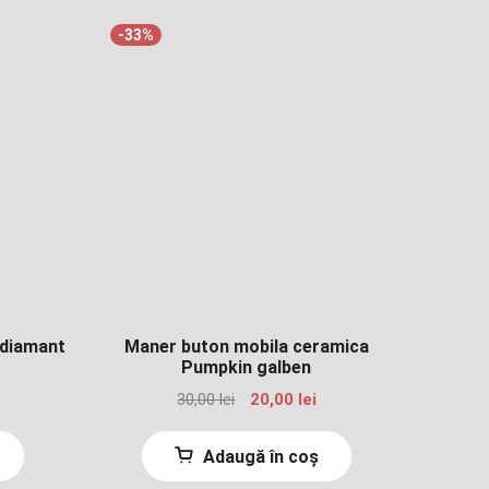
-33%
 diamant
Maner buton mobila ceramica
Pumpkin galben
rețul
Prețul
Prețul
30,00
lei
20,00
lei
urent
inițial
curent
ste:
a
este:
Adaugă în coș
,00 lei.
fost:
20,00 lei.