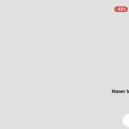
-32%
Maner b