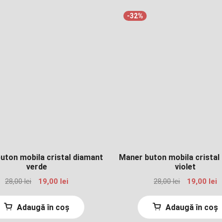
-32%
uton mobila cristal diamant
Maner buton mobila cristal
verde
violet
Prețul
Prețul
Prețul
P
28,00
lei
19,00
lei
28,00
lei
19,00
lei
inițial
curent
inițial
c
a
este:
a
e
Adaugă în coș
Adaugă în coș
fost:
19,00 lei.
fost:
19