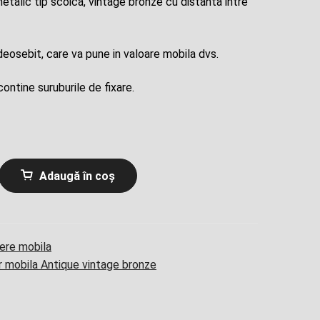
talic tip scoica, vintage bronze cu distanta intre
este:
t:
9,00 lei.
eosebit, care va pune in valoare mobila dvs.
00 lei.
ontine suruburile de fixare.
Adaugă în coș
ere mobila
 mobila Antique vintage bronze