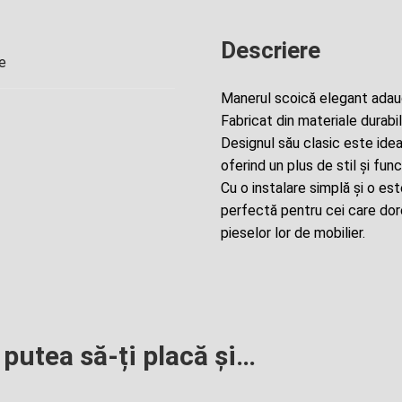
Descriere
e
Manerul scoică elegant adaugă
Fabricat din materiale durabil
Designul său clasic este ideal
oferind un plus de stil și func
Cu o instalare simplă și o es
perfectă pentru cei care dor
pieselor lor de mobilier.
 putea să-ți placă și…