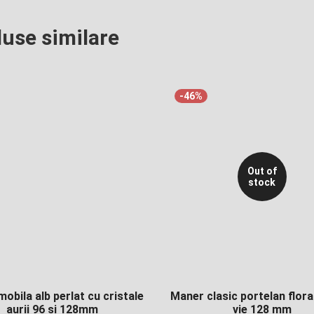
28,00 lei.
28,00 lei.
use similare
-46%
Out of
stock
obila alb perlat cu cristale
Maner clasic portelan floral
aurii 96 si 128mm
vie 128 mm