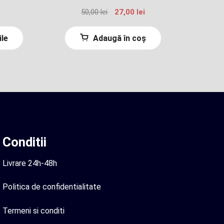
rețul
Prețul
Prețul
50,00
lei
27,00
lei
urent
inițial
curent
ste:
a
este:
ile
Adaugă în coș
,00 lei.
fost:
27,00 lei.
50,00 lei.
Conditii
Livrare 24h-48h
Politica de confidentialitate
Termeni si conditi