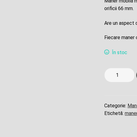
Maner mobila me
a
orificii 66 mm.
fos
Are un aspect d
13,
Fiecare maner c
În stoc
Cantitate
Maner
mobila
scoica
vintage
Categorie:
Man
bronze
Etichetă:
maner