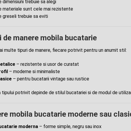
e dimensiuni trebuie sa alegi
e materiale sunt cele mai rezistente
e greseli trebuie sa eviti
i de manere mobila bucatarie
i multe tipuri de manere, fiecare potrivit pentru un anumit stil:
etalice
– rezistente si usor de curatat
rofil
– moderne si minimaliste
lasice
– pentru bucatarii vintage sau rustice
tipului potrivit depinde de stilul bucatariei si de modul de utilizar
re mobila bucatarie moderne sau clasi
ucatarie moderna
– forme simple, negru sau inox