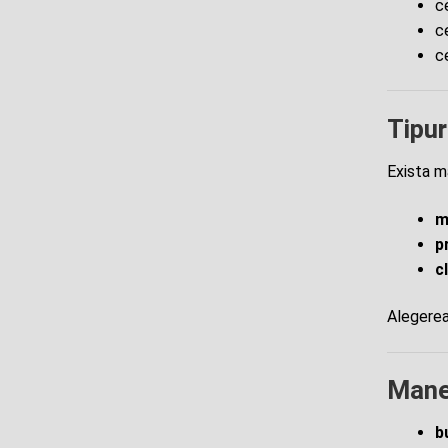
c
c
c
Tipur
Exista ma
m
p
c
Alegerea 
Mane
b