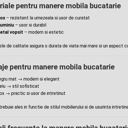
iale pentru manere mobila bucatarie
nox
– rezistent la umezeala si usor de curatat
luminiu
– usor si durabil
etal vopsit
– modern si estetic
ele de calitate asigura o durata de viata mai mare si un aspect c
aje pentru manere mobila bucatarie
egru mat → modern si elegant
uriu → stil sofisticat
nox → practic si usor de intretinut
 trebuie ales in functie de stilul mobilierului si de usurinta intretiner
li frecvente la manere mobila bucatari