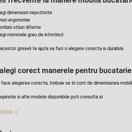
legi dimensiuni nepotrivite
gnori ergonomia
mbini stiluri diferite
legi materiale greu de intretinut
acestor greseli te ajuta sa faci o alegere corecta si durabila.
legi corect manerele pentru bucatarie
face alegerea corecta, trebuie sa tii cont de dimensiunea mobilierul
spiratie si alte modele disponibile poti consulta si:
mobila →