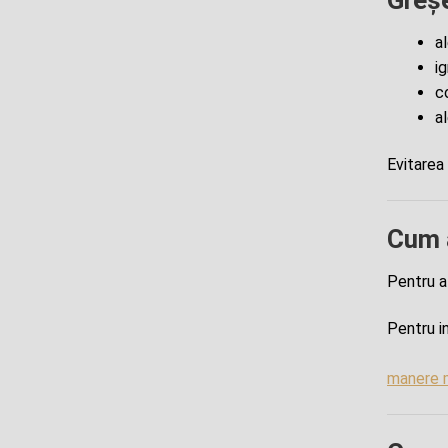
a
i
co
a
Evitarea 
Cum a
Pentru a 
Pentru in
manere 