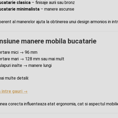
ucatarie clasica
– finisaje aurii sau bronz
ucatarie minimalista
– manere ascunse
oerent al manerelor ajuta la obtinerea unui design armonios in int
nsiune manere mobila bucatarie
ertare mici → 96 mm
ertare mari → 128 mm sau mai mult
ulapuri inalte → manere lungi
ai multe detalii:
 intre gauri →
nea corecta influenteaza atat ergonomia, cat si aspectul mobilie