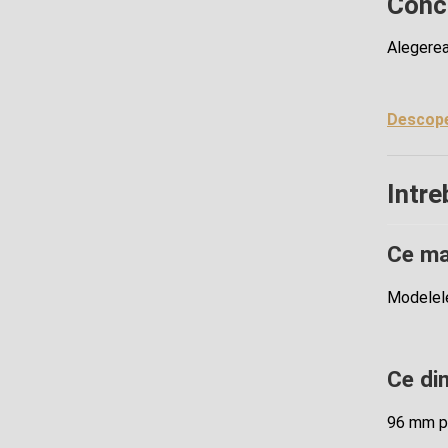
Conc
Alegerea
Descope
Intre
Ce ma
Modelele
Ce di
96 mm pe