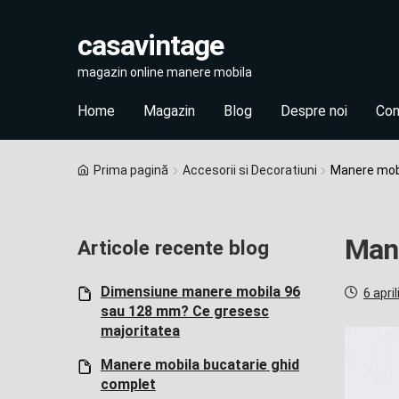
casavintage
Skip
Skip
magazin online manere mobila
to
to
navigation
content
Home
Magazin
Blog
Despre noi
Con
Prima pagină
Accesorii si Decoratiuni
Manere mobi
Mane
Articole recente blog
Dimensiune manere mobila 96
Poste
6 apri
sau 128 mm? Ce gresesc
on
majoritatea
Manere mobila bucatarie ghid
complet