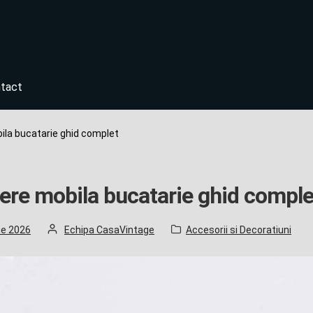
tact
la bucatarie ghid complet
re mobila bucatarie ghid comple
d
by
Category:
lie 2026
Echipa CasaVintage
Accesorii si Decoratiuni