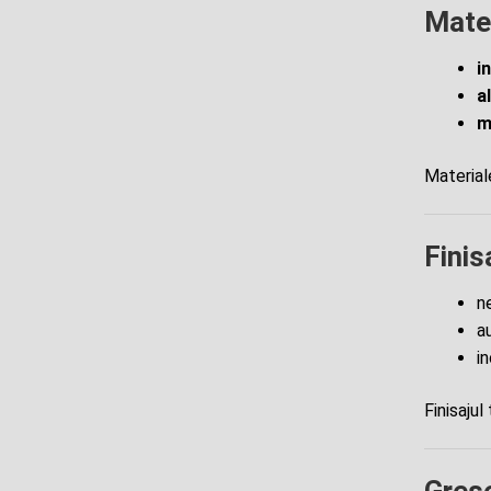
Mater
i
a
m
Material
Finis
n
a
i
Finisajul
Greșe