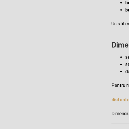
b
b
Un stil c
Dime
s
s
d
Pentru m
distanta
Dimensiu