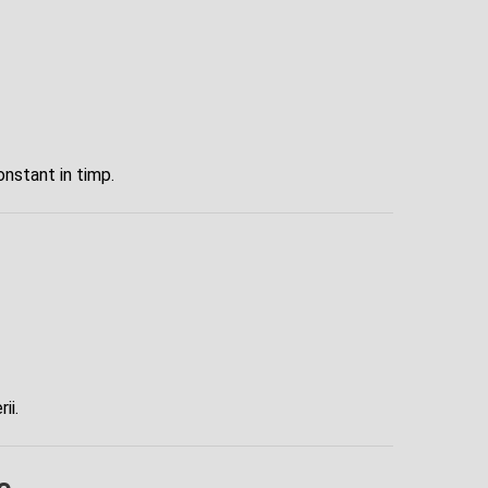
onstant in timp.
ii.
e